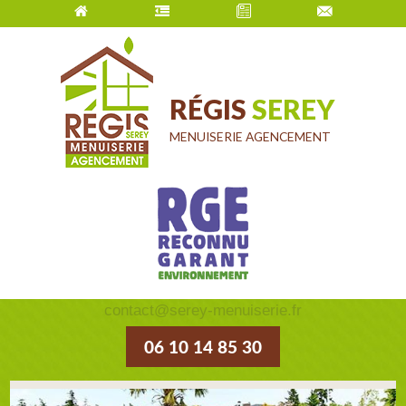
Accueil
Votre artisan
Actualités
Contactez-
nous
RÉGIS
SEREY
MENUISERIE AGENCEMENT
contact@serey-menuiserie.fr
06 10 14 85 30