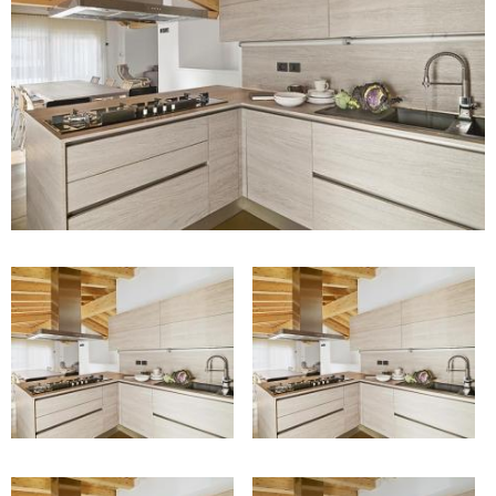
Aménagement extérieur
Terrasse
Pergola