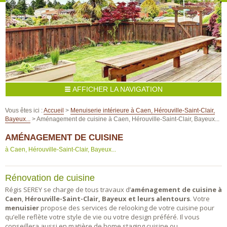
Menuiserie intérieure
Vous êtes ici :
Accueil
>
Menuiserie intérieure
à Caen, Hérouville-Saint-Clair,
Cuisine
Bayeux...
>
Aménagement de cuisine
à Caen, Hérouville-Saint-Clair, Bayeux...
Salle de bain
AMÉNAGEMENT DE CUISINE
Parquet
Escalier
à Caen, Hérouville-Saint-Clair, Bayeux...
Dressing
Stores
Rénovation de cuisine
Menuiserie extérieure
Régis SEREY se charge de tous travaux d’
aménagement de cuisine
à
Fenêtres
Caen
,
Hérouville-Saint-Clair, Bayeux et leurs alentours
. Votre
Portes / Portails
menuisier
propose des services de relooking de votre cuisine pour
qu’elle reflète votre style de vie ou votre design préféré. Il vous
Isolation
conseillera aussi en matière de home staging cuisine ou