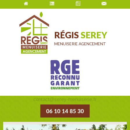
Accueil
Votre artisan
Actualités
Contactez-
nous
RÉGIS
SEREY
MENUISERIE AGENCEMENT
contact@serey-menuiserie.fr
06 10 14 85 30