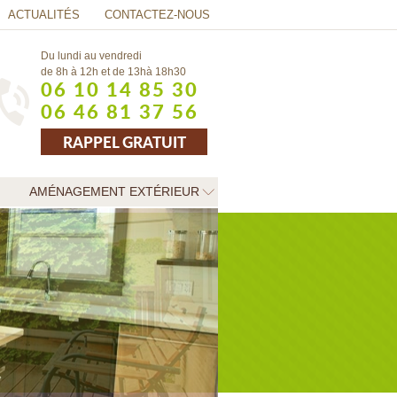
ACTUALITÉS
CONTACTEZ-NOUS
Du lundi au vendredi
de 8h à 12h et de 13hà 18h30
06 10 14 85 30
06 46 81 37 56
RAPPEL GRATUIT
AMÉNAGEMENT EXTÉRIEUR
Terrasse
Pergola