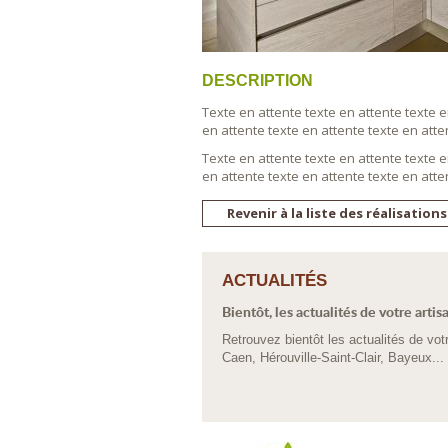
DESCRIPTION
Texte en attente texte en attente texte e
en attente texte en attente texte en atte
Texte en attente texte en attente texte e
en attente texte en attente texte en atte
Revenir à la liste des réalisations
ACTUALITÉS
Bientôt, les actualités de votre arti
Retrouvez bientôt les actualités de vot
Caen, Hérouville-Saint-Clair, Bayeux...