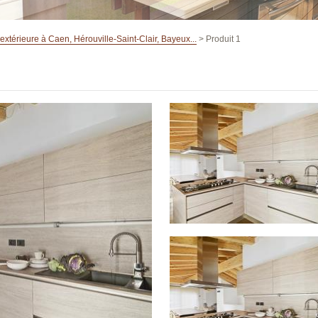
t extérieure
à Caen, Hérouville-Saint-Clair, Bayeux...
>
Produit 1