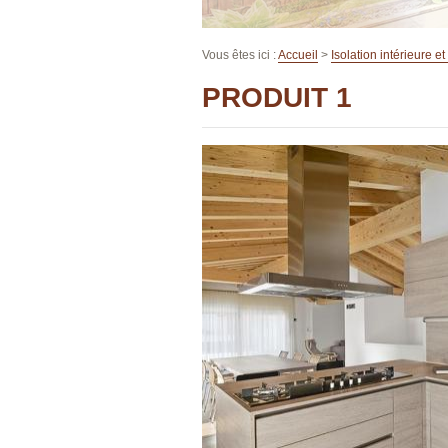
Vous êtes ici :
Accueil
>
Isolation intérieure e
PRODUIT 1