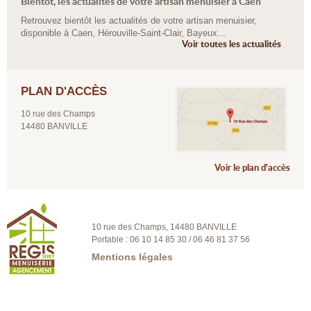
Bientôt, les actualités de votre artisan menuisier à Caen
Retrouvez bientôt les actualités de votre artisan menuisier,
disponible à Caen, Hérouville-Saint-Clair, Bayeux...
Voir toutes les actualités
PLAN D'ACCÈS
10 rue des Champs
14480 BANVILLE
Voir le plan d'accès
10 rue des Champs, 14480 BANVILLE
Portable : 06 10 14 85 30 / 06 46 81 37 56
Mentions légales