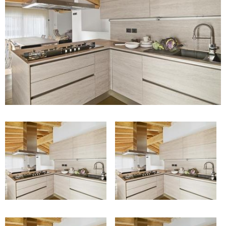
Aménagement extérieur
Terrasse
Pergola