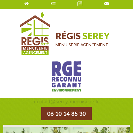
Accueil
Votre artisan
Actualités
Contactez-
nous
RÉGIS
SEREY
MENUISERIE AGENCEMENT
contact@serey-menuiserie.fr
06 10 14 85 30