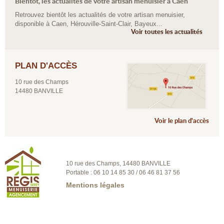
Bientôt, les actualités de votre artisan menuisier à Caen
Retrouvez bientôt les actualités de votre artisan menuisier,
disponible à Caen, Hérouville-Saint-Clair, Bayeux...
Voir toutes les actualités
PLAN D'ACCÈS
10 rue des Champs
14480 BANVILLE
Voir le plan d'accès
10 rue des Champs, 14480 BANVILLE
Portable : 06 10 14 85 30 / 06 46 81 37 56
Mentions légales