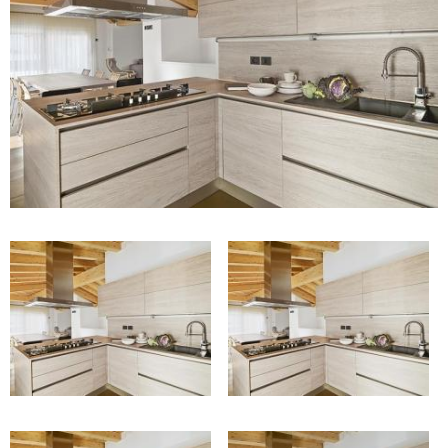
Aménagement extérieur
Terrasse
Pergola