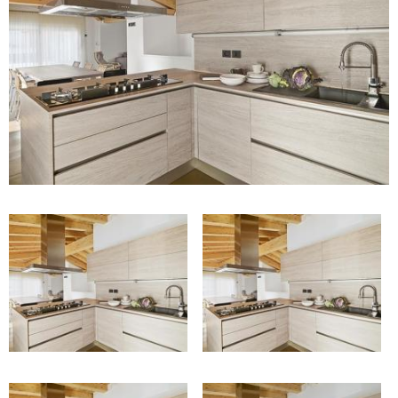
Aménagement extérieur
Terrasse
Pergola