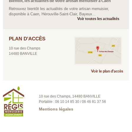
Bientôt, les actualités de votre artisan menuisier à Caen
Retrouvez bientôt les actualités de votre artisan menuisier,
disponible à Caen, Hérouville-Saint-Clair, Bayeux...
Voir toutes les actualités
PLAN D'ACCÈS
10 rue des Champs
14480 BANVILLE
Voir le plan d'accès
10 rue des Champs, 14480 BANVILLE
Portable : 06 10 14 85 30 / 06 46 81 37 56
Mentions légales