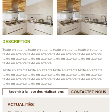
DESCRIPTION
Texte en attente texte en attente texte en attente texte en attente
texte en attente texte en attente texte en attente texte en attente
texte en attente texte en attente texte en attente texte en attente
texte en attente texte en attente
Texte en attente texte en attente texte en attente texte en attente
texte en attente texte en attente texte en attente texte en attente
texte en attente texte en attente texte en attente texte en attente
texte en attente texte en attente
CONTACTEZ-NOUS
Revenir à la liste des réalisations
ACTUALITÉS