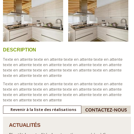
DESCRIPTION
Texte en attente texte en attente texte en attente texte en attente
texte en attente texte en attente texte en attente texte en attente
texte en attente texte en attente texte en attente texte en attente
texte en attente texte en attente
Texte en attente texte en attente texte en attente texte en attente
texte en attente texte en attente texte en attente texte en attente
texte en attente texte en attente texte en attente texte en attente
texte en attente texte en attente
CONTACTEZ-NOUS
Revenir à la liste des réalisations
ACTUALITÉS