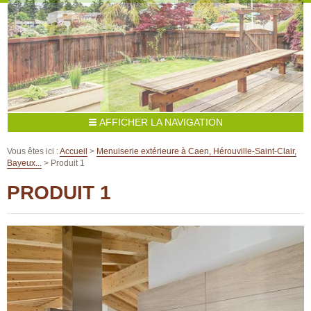
Menuiserie intérieure
Vous êtes ici :
Accueil
>
Menuiserie extérieure
à Caen, Hérouville-Saint-Clair,
Cuisine
Bayeux...
>
Produit 1
Salle de bain
PRODUIT 1
Parquet
Escalier
Dressing
Stores
Menuiserie extérieure
Fenêtres
Portes / Portails
Isolation