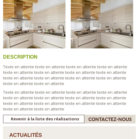
DESCRIPTION
Texte en attente texte en attente texte en attente texte en attente
texte en attente texte en attente texte en attente texte en attente
texte en attente texte en attente texte en attente texte en attente
texte en attente texte en attente
Texte en attente texte en attente texte en attente texte en attente
texte en attente texte en attente texte en attente texte en attente
texte en attente texte en attente texte en attente texte en attente
texte en attente texte en attente
CONTACTEZ-NOUS
Revenir à la liste des réalisations
ACTUALITÉS