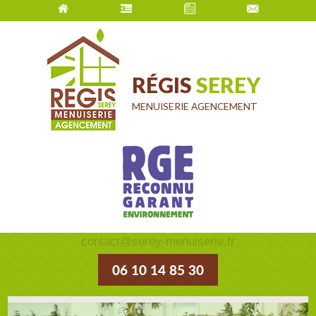
Accueil
Votre artisan
Actualités
Contactez-
nous
RÉGIS
SEREY
MENUISERIE AGENCEMENT
contact@serey-menuiserie.fr
06 10 14 85 30