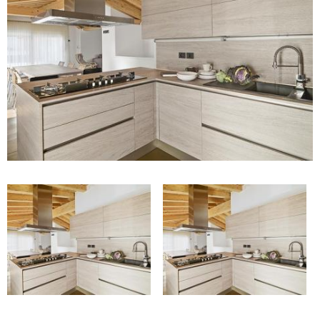
Aménagement extérieur
Terrasse
Pergola